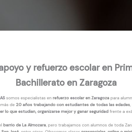
apoyo y refuerzo escolar en Prim
Bachillerato en Zaragoza
LAS
somos especialistas en
refuerzo escolar en Zaragoza
para alum
s más de
20 años trabajando con estudiantes de todas las edades
,
r lo que estudian, organizarse mejor y ganar seguridad
frente a ex
el
barrio de La Almozara
, pero trabajamos con alumnos de toda Za
, San José
, entre otros. Ofrecemos clases
presenciales, online o mix